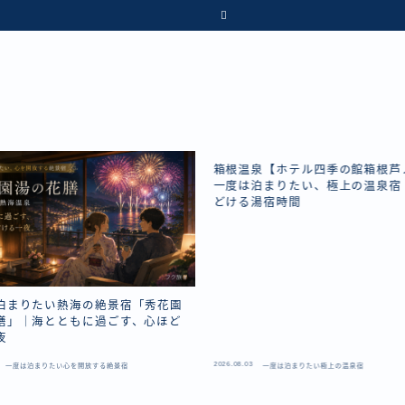
箱根温泉【ホテル四季の館箱根芦
一度は泊まりたい、極上の温泉宿
どける湯宿時間
泊まりたい熱海の絶景宿「秀花園
膳」｜海とともに過ごす、心ほど
夜
2026.08.03
一度は泊まりたい心を開放する絶景宿
一度は泊まりたい極上の温泉宿