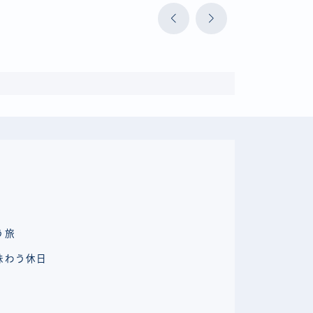
う旅
味わう休日