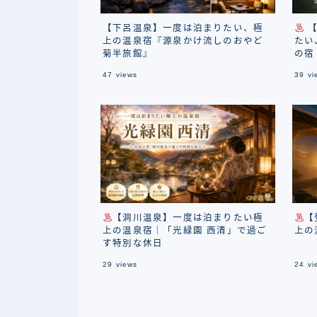
【下呂温泉】一度は泊まりたい、極
【
上の温泉宿『源泉かけ流しのおやど
たい
菊半旅館』
の宿
47
views
39
vi
【洞川温泉】一度は泊まりたい極
【
上の温泉宿｜「光緑園 西清」で過ご
上の
す特別な休日
29
views
24
vi