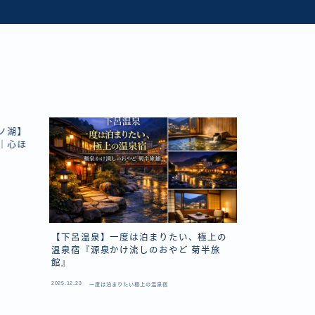
ノ湖】
｜心ほ
【下呂温泉】一度は泊まりたい、極上の
【登別温泉
温泉宿『源泉かけ流しのおやど 菊半旅
温泉宿『ホテ
館』
2025.12.23
一度は泊まりたい極上の温泉宿
2025.12.10
Uncatego