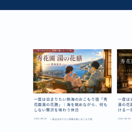
食宿「秀花園
一度は泊まりたい熱海のおこもり宿「秀
一度は
ら、伊豆・熱
花園湯の花膳」｜海を眺めながら、何も
湯の花
しない贅沢を味わう休日
ける一
2026.08.05
2026.08.05
美食宿
一度は泊まりたい究極の癒しおこもり宿