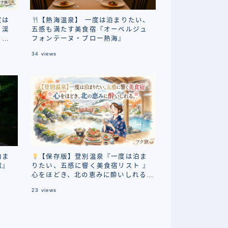
度は
【熱海温泉】 一度は泊まりたい、
』渓
五感も満たす美食宿『オーベルジュ
リト
フォンテーヌ・ブロー熱海』
34
views
泊ま
【保存版】登別温泉『一度は泊ま
館』
りたい、五感に響く美食宿リスト 』
心をほどき、北の恵みに酔いしれる厳
選宿
23
views