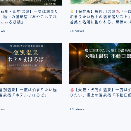
石川・山中温泉】一度は泊まり
【保存版】鬼怒川温泉
『一
、極上の温泉宿『みやこわすれ
泊まりたい極上の温泉宿リスト
 こおろぎ楼』
谷美と名湯に抱かれる、至福の
リート
ews
38
views
登別温泉】一度は泊まりたい極
【大阪・犬鳴山温泉】一度は
温泉宿『ホテルまほろば』
りたい、極上の温泉宿『不動口
ews
23
views